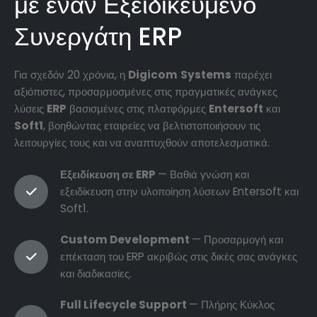
με έναν Εξειδικευμένο
Συνεργάτη ERP
Για σχεδόν 20 χρόνια, η
Digicom
Systems
παρέχει
αξιόπιστες, προσαρμοσμένες στις πραγματικές ανάγκες
λύσεις
ERP
βασισμένες στις πλατφόρμες
Entersoft
και
Soft1
, βοηθώντας εταιρείες να βελτιστοποιήσουν τις
λειτουργίες τους και να αναπτυχθούν αποτελεσματικά.
Εξειδίκευση σε ERP
— Βαθιά γνώση και
εξειδίκευση στην υλοποίηση λύσεων Entersoft και
Soft1.
Custom Development
— Προσαρμογή και
επέκταση του ERP ακριβώς στις δικές σας ανάγκες
και διαδικασίες.
Full Lifecycle Support
— Πλήρης Κύκλος