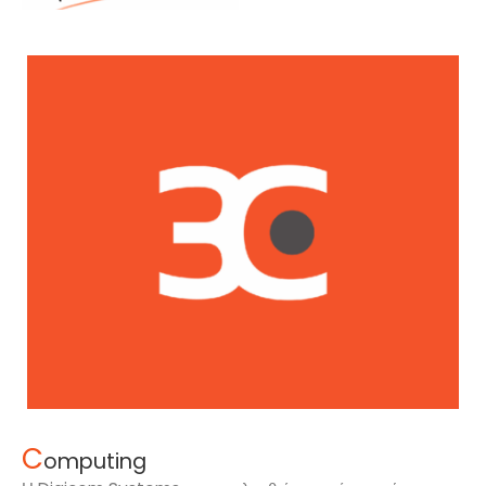
C
omputing