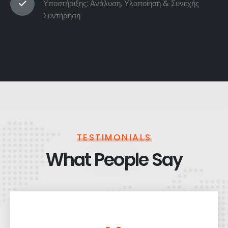
Υποστήριξης: Ανάλυση, Υλοποίηση & Συνεχής
Συντήρηση
TESTIMONIALS
What People Say